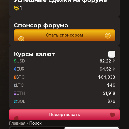
Успешные сделки на форуме
1
Спонсор форума
Стать спонсором
Курсы валют
$
USD
82.22 ₽
€
EUR
94.52 ₽
₿
BTC
$64,833
Ł
LTC
$46
Ξ
ETH
$1,918
◎
SOL
$76
Пожертвовать
Главная
Поиск