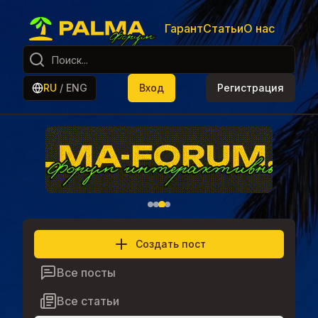
Гарант
Статьи
О нас
RU
/
ENG
Вход
Регистрация
Создать пост
Все посты
Все статьи