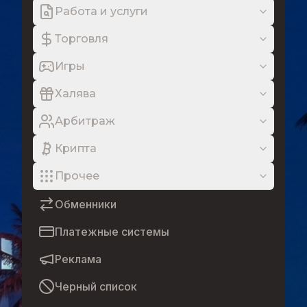
Работа и услуги
Торговля
Игры
Халява
Арбитраж
Крипта
Прочее
Обменники
Платежные системы
Реклама
Черный список