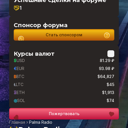
Успешные сделки на форуме
1
Спонсор форума
Стать спонсором
Курсы валют
$
USD
81.29 ₽
€
EUR
93.98 ₽
₿
BTC
$64,827
Ł
LTC
$45
Ξ
ETH
$1,913
◎
SOL
$74
Пожертвовать
Главная
Palma Radio