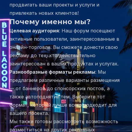
продвигать ваши проекты и услуги и
привлекать новых клиентов!
Почему именно мы?
Целевая аудитория
: Наш форум посещают
активные пользователи, заинтересованные в
онлайн-торговле. Вы сможете донести свою
рекламу до тех, кто действительно
заинтересован в ваших продуктах и услугах.
Разнообразные форматы рекламы
: Мы
предлагаем различные варианты размещения
— от баннеров до спонсорских постов, а
также автоподнятие тем. Выберите тот
формат, который лучше всего подходит для
вашего проекта.
Мы также готовы рассмотреть возможность
разместиться на других рекламных