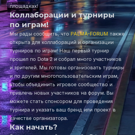
площадках!
Коллаборации и турниры
по играм!
Мы рады сообщить, что
PALMA-FORUM
также
открыта для коллабораций и организации
турниров по играм! Наш первый турнир
прошел по Dota 2 и собрал много участников
и зрителей. Мы готовы организовать турниры
и по другим многопользовательским играм,
чтобы объединить игровое сообщество и
привлечь новых участников на форум. Вы
можете стать спонсором для проведения
турнира и указать ваш бренд или проект в
качестве организатора.
Как начать?