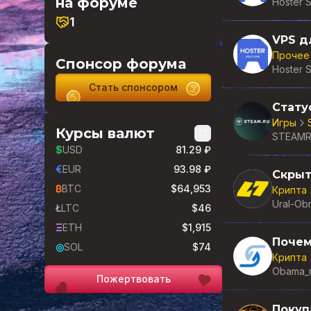
на форуме
Hoster S
1
Прочее
Спонсор форума
Hoster S
Стать спонсором
Стату
Игры
Курсы валют
STEAM
$
USD
81.29 ₽
€
EUR
93.98 ₽
Скрыт
₿
BTC
$64,953
Крипта
Ural-Ob
Ł
LTC
$46
Ξ
ETH
$1,915
Почем
◎
SOL
$74
Крипта
Obama_
Пожертвовать
Покуп