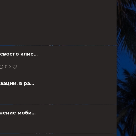
Криптодепозитарии в РФ получат доступ к базе «Знай своего клиента» от Центробанка
0
Ethereum Foundation объявила о масштабной реорганизации, в рамках которой ее покинули 54 сотрудника. Это около 20% штата.
ищу сервис пополнения зарубежных сервисов и пополнение мобильных номеров криптой