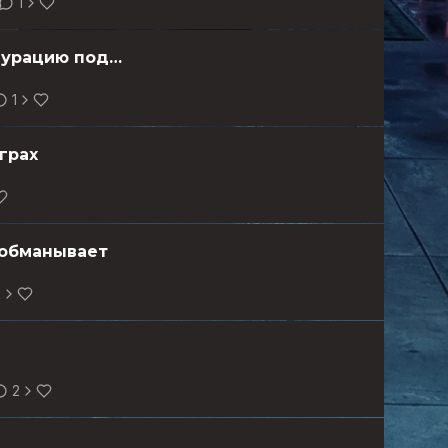
1
VPS для Binance и торговых ботов: как выбрать конфигурацию под свою стратегию
1
грах
 обманывает
2
2