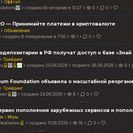
Оффтоп
olutions
создано
Во вторник в 12:37
0
0
RO — Принимайте платежи в криптовалюте
Объявления
создано
В понедельник в 7:50
1
0
Трейдинг
ru
создано
24.06.2026
поднято 26.06.2026
9
Трейдинг
men
создано
24.06.2026
8
0
ля
Игры
shkaGames
создано
11.06.2026
16
0