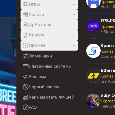
Прочее
Игры
Hoster S
Халява
FPS.P
Арбитраж
Прочее
FPSpro
Крипта
Прочее
Крипта
Обменники
Obama_
Платежные системы
Реклама
Крипта
Ural-Ob
Черный список
Как нам стать лучше?
Торгов
Televy
FAQ