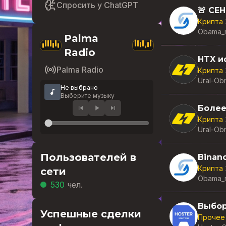
Спросить у ChatGPT
Крипта
Obama_
Palma
Radio
Palma Radio
Крипта
Ural-Ob
Не выбрано
Выберите музыку
Более
Крипта
Ural-Ob
Пользователей в
Крипта
сети
Obama_
530
чел.
Выбор
Успешные сделки
Прочее