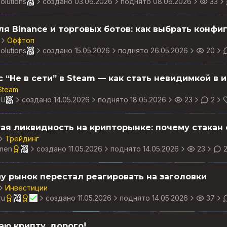
olutions
создано
03.06.2026
поднято 08.06.2026
33
Оффтоп
olutions
создано
15.05.2026
поднято 26.05.2026
20
с “Не в сети” в Steam — как стать невидимкой в и
Steam
RU
создано
14.05.2026
поднято 18.05.2026
23
2
ая ликвидность на крипторынке: почему стакан
Трейдинг
men
создано
11.05.2026
поднято 14.05.2026
23
у рынок перестал реагировать на заголовки
Инвестиции
ru
создано
11.05.2026
поднято 14.05.2026
37
аю крипту, дорого!