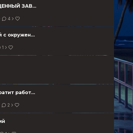
🚨 СЕНСАЦИЯ: Strategy (MicroStrategy) НАРУШИЛА СВЯЩЕННЫЙ ЗАВЕТ — впервые с 2022 года продала биткоины!
4
HTX исключит из листинга стейблкоин USD1, связанный с окружением Трампа
1
Binance сворачивает торговлю NFT: маркетплейс прекратит работу этим летом
2
ий