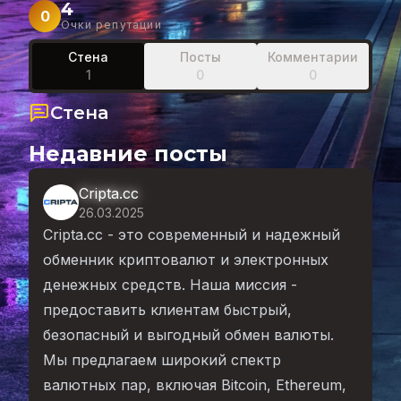
4
0
Очки репутации
Стена
Посты
Комментарии
1
0
0
Стена
Недавние посты
Cripta.cc
26.03.2025
Cripta.cc
- это современный и надежный
обменник криптовалют и электронных
денежных средств. Наша миссия -
предоставить клиентам быстрый,
безопасный и выгодный обмен валюты.
Мы предлагаем широкий спектр
валютных пар, включая Bitcoin, Ethereum,