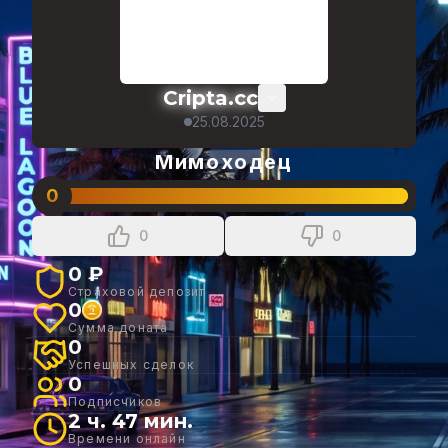
Cripta.cc
25.08.2025
Мимоходец
0
0
0
0 ₽
Страховой депозит
0
Сумма доната
0
Успешных сделок
0
Подписчиков
2 ч. 47 мин.
Времени онлайн