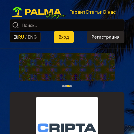
Гарант
Статьи
О нас
RU
/
ENG
Вход
Регистрация