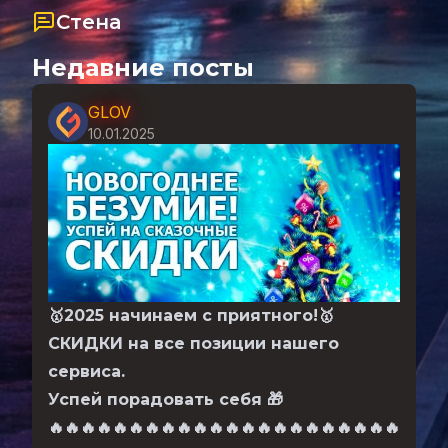
Стена
Недавние посты
GLOV
10.01.2025
🥇
2025 начинаем с приятного!
🥇
СКИДКИ на все позиции нашего
сервиса.
Успей порадовать себя
🎁
🔥
🔥
🔥
🔥
🔥
🔥
🔥
🔥
🔥
🔥
🔥
🔥
🔥
🔥
🔥
🔥
🔥
🔥
🔥
🔥
🔥
🔥