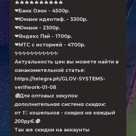
🔥
🔥
🔥
🔥
🔥
🔥
🔥
🔥
🔥
🔥
❤
Банк Озон - 4500р.
❤
Юмани идентиф. - 3300р.
❤
Юмани - 2300р.
❤
Яндекс Пэй - 1700р.
❤
МТС с историей - 4700р.
✨
✨
✨
✨
✨
✨
✨
✨
✨
✨
✨
Актуальность цен вы можете найти в
ознакомительной статье:
https://telegra.ph/GLOV-SYSTEMS-
verifwork-01-08
🔴
Для оптовых закупок
дополнительная система скидок:
от
1⃣
кошельков - скидка на каждый
200руб.
🔴
Так же скидки на аккаунты