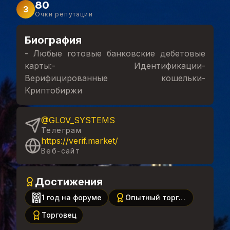
80
3
Очки репутации
Биография
- Любые готовые банковские дебетовые
карты:- Идентификации-
Верифицированные кошельки-
Криптобиржи
@GLOV_SYSTEMS
Телеграм
https://verif.market/
Веб-сайт
Достижения
1 год на форуме
Опытный торговец
Торговец