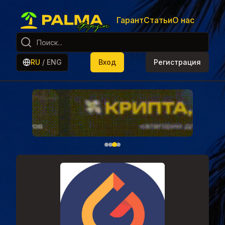
Гарант
Статьи
О нас
RU
/
ENG
Вход
Регистрация