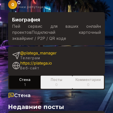
0
0
Очки репутации
Биография
Пей сервис для ваших онлайн
проектовПодключай карточный
эквайринг / P2P / QR коде
@platega_manager
Телеграм
https://platega.io
Веб-сайт
Стена
Посты
Комментарии
1
0
0
Стена
Недавние посты