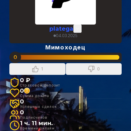
platega
04.03.2025
Мимоходец
0
1
0
0 ₽
Страховой депозит
0
Сумма доната
0
Успешных сделок
0
Подписчиков
1 ч. 11 мин.
Времени онлайн