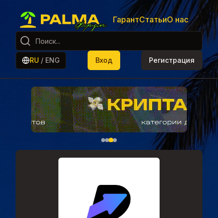
Гарант
Статьи
О нас
RU
/
ENG
Вход
Регистрация