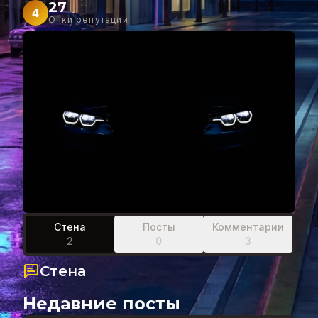
27
4
Очки репутации
Стена
Посты
Комментарии
2
0
3
Стена
Недавние посты