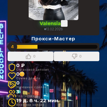
Valensia
13.02.2026
Прокси-Мастер
4
0
0
0 ₽
Страховой депозит
0
Сумма доната
0
Успешных сделок
3
Подписчиков
19 д. 8 ч. 22 мин.
Времени онлайн