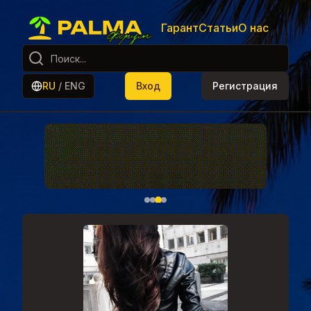
Гарант
Статьи
О нас
RU
/
ENG
Вход
Регистрация