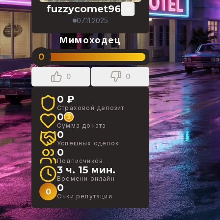
fuzzycomet96
07.11.2025
Мимоходец
0
0
0
0 ₽
Страховой депозит
0
Сумма доната
0
Успешных сделок
0
Подписчиков
3 ч. 15 мин.
Времени онлайн
0
0
Очки репутации