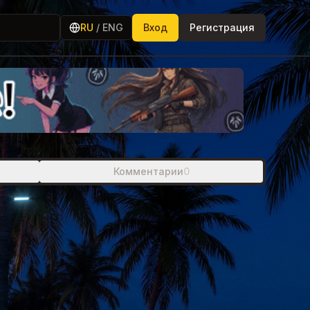
RU
/
ENG
Вход
Регистрация
Комментарии
0