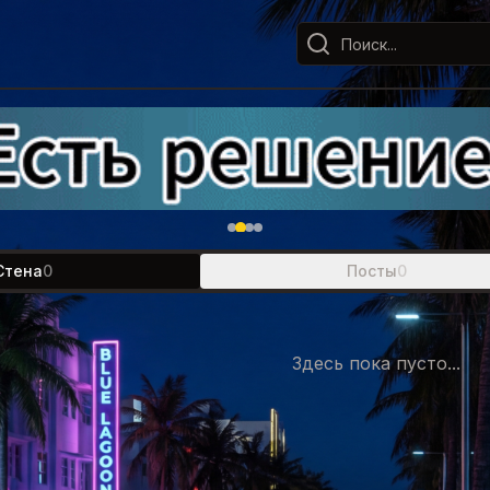
Стена
0
Посты
0
Здесь пока пусто...