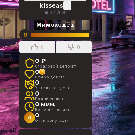
kisseas
05.11.2025
Мимоходец
0
0
0
0 ₽
Страховой депозит
0
Сумма доната
0
Успешных сделок
0
Подписчиков
0 мин.
Времени онлайн
0
0
Очки репутации