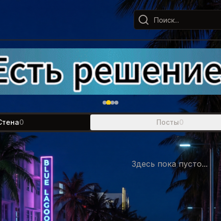
Стена
0
Посты
0
Здесь пока пусто...