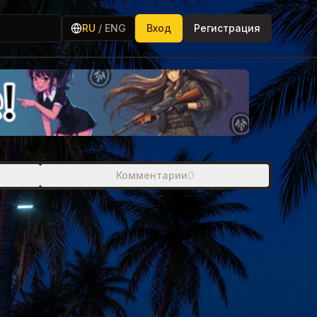
RU
/
ENG
Вход
Регистрация
Комментарии
0