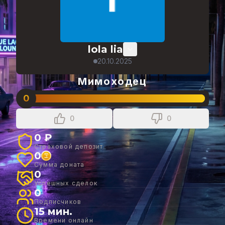
lola lia
20.10.2025
Мимоходец
0
0
0
0 ₽
Страховой депозит
0
Сумма доната
0
Успешных сделок
0
Подписчиков
15 мин.
Времени онлайн