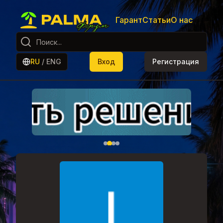
Гарант
Статьи
О нас
RU
/
ENG
Вход
Регистрация