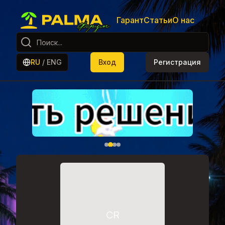
Гарант
Статьи
О нас
RU
/
ENG
Вход
Регистрация
CR