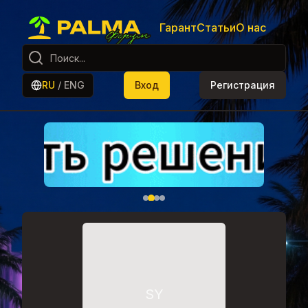
Гарант
Статьи
О нас
RU
/
ENG
Вход
Регистрация
SY