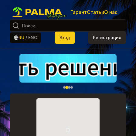
Гарант
Статьи
О нас
RU
/
ENG
Вход
Регистрация
𝙳