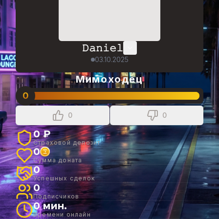
𝙳𝚊𝚗𝚒𝚎𝚕
03.10.2025
Мимоходец
0
0
0
0 ₽
Страховой депозит
0
Сумма доната
0
Успешных сделок
0
Подписчиков
0 мин.
Времени онлайн