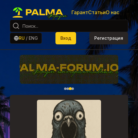
Гарант
Статьи
О нас
RU
/
ENG
Вход
Регистрация