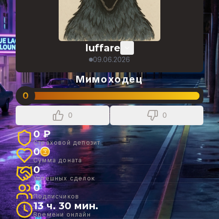
luffare
09.06.2026
Мимоходец
0
0
0
0 ₽
Страховой депозит
0
Сумма доната
0
Успешных сделок
0
Подписчиков
13 ч. 30 мин.
Времени онлайн