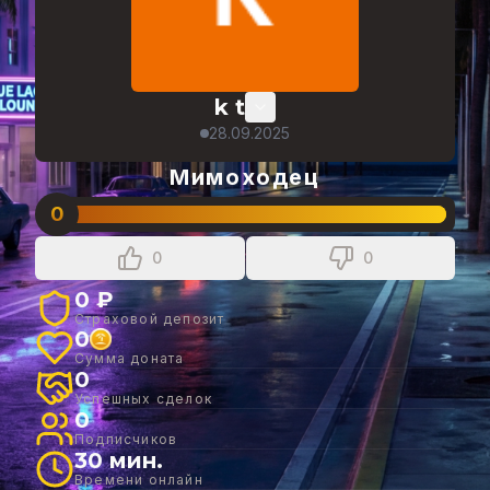
k t
28.09.2025
Мимоходец
0
0
0
0 ₽
Страховой депозит
0
Сумма доната
0
Успешных сделок
0
Подписчиков
30 мин.
Времени онлайн