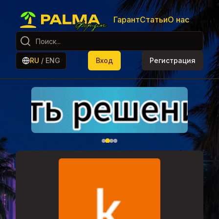
Гарант
Статьи
О нас
RU
/
ENG
Вход
Регистрация