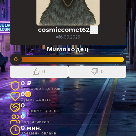
cosmiccomet62
16.09.2025
Мимоходец
0
0
0
0 ₽
Страховой депозит
0
Сумма доната
0
Успешных сделок
0
Подписчиков
0 мин.
Времени онлайн