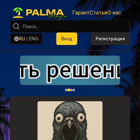
Гарант
Статьи
О нас
RU
/
ENG
Вход
Регистрация