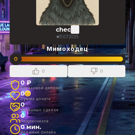
chec
11.07.2025
Мимоходец
0
0
0
0 ₽
Страховой депозит
0
Сумма доната
0
Успешных сделок
0
Подписчиков
0 мин.
Времени онлайн