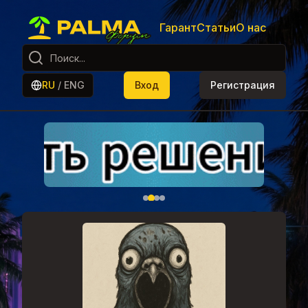
Гарант
Статьи
О нас
RU
/
ENG
Вход
Регистрация