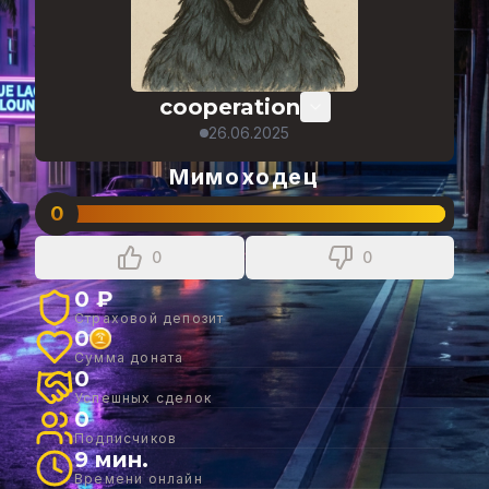
cooperation
26.06.2025
Мимоходец
0
0
0
0 ₽
Страховой депозит
0
Сумма доната
0
Успешных сделок
0
Подписчиков
9 мин.
Времени онлайн