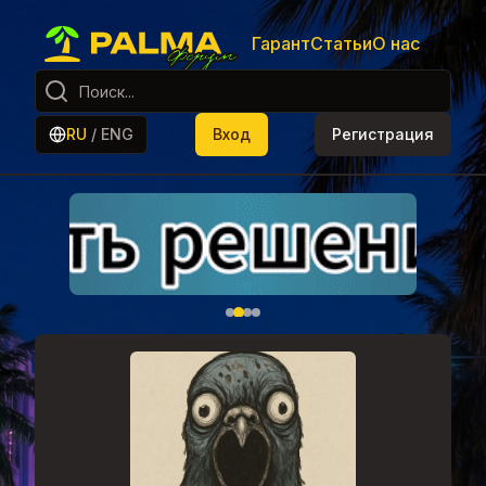
Гарант
Статьи
О нас
RU
/
ENG
Вход
Регистрация