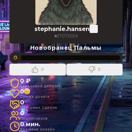
stephanie.hansen
27.07.2024
Новобранец Пальмы
0
0
0
0 ₽
Страховой депозит
0
Сумма доната
0
Успешных сделок
0
Подписчиков
0 мин.
Времени онлайн