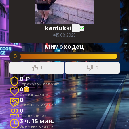
kentukki
15.08.2025
Мимоходец
0
1
0
0 ₽
Страховой депозит
0
Сумма доната
0
Успешных сделок
0
Подписчиков
3 ч. 15 мин.
Времени онлайн