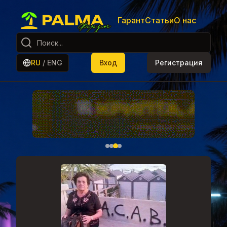
Гарант
Статьи
О нас
RU
/
ENG
Вход
Регистрация