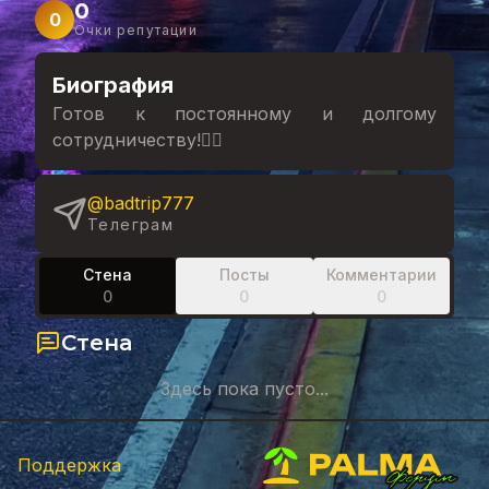
0
0
Очки репутации
Биография
Готов к постоянному и долгому
сотрудничеству!✌🏻
@badtrip777
Телеграм
Стена
Посты
Комментарии
0
0
0
Стена
Здесь пока пусто...
Поддержка