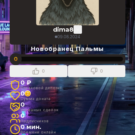
dima8
09.08.2024
Новобранец Пальмы
0
0
0
0 ₽
Страховой депозит
0
Сумма доната
0
Успешных сделок
0
Подписчиков
0 мин.
Времени онлайн