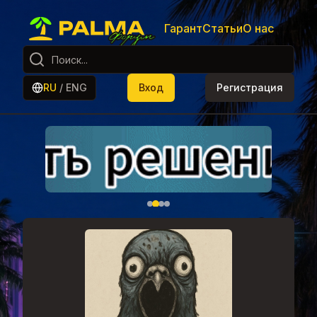
Гарант
Статьи
О нас
RU
/
ENG
Вход
Регистрация