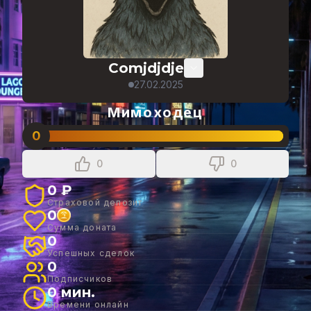
Comjdjdje
27.02.2025
Мимоходец
0
0
0
0 ₽
Страховой депозит
0
Сумма доната
0
Успешных сделок
0
Подписчиков
0 мин.
Времени онлайн