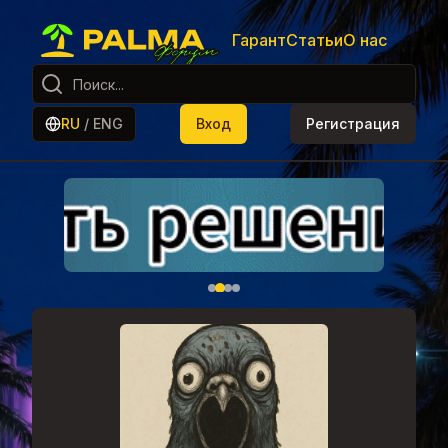
Гарант
Статьи
О нас
RU
/
ENG
Вход
Регистрация