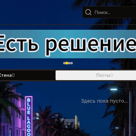
Стена
0
Посты
0
Здесь пока пусто...