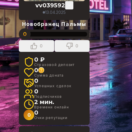
vv039592
13.04.2025
Новобранец Пальмы
0
0
0
0 ₽
Страховой депозит
0
Сумма доната
0
Успешных сделок
0
Подписчиков
2 мин.
Времени онлайн
0
0
Очки репутации