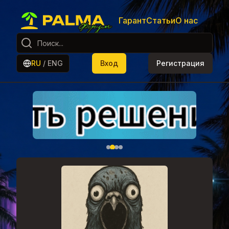
Гарант
Статьи
О нас
RU
/
ENG
Вход
Регистрация