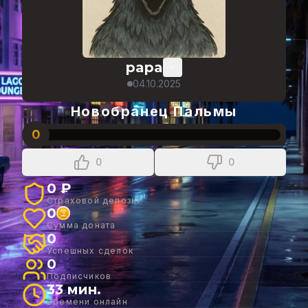
papa
04.10.2025
Новобранец Пальмы
0
0
0
0 ₽
Страховой депозит
0
Сумма доната
0
Успешных сделок
0
Подписчиков
33 мин.
Времени онлайн