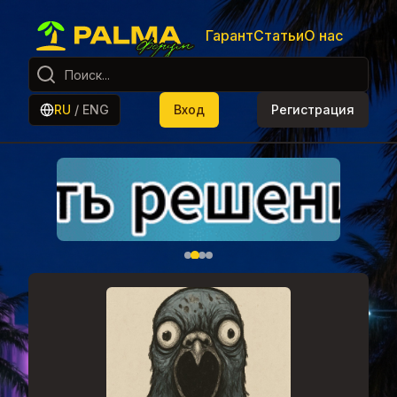
Гарант
Статьи
О нас
RU
/
ENG
Вход
Регистрация