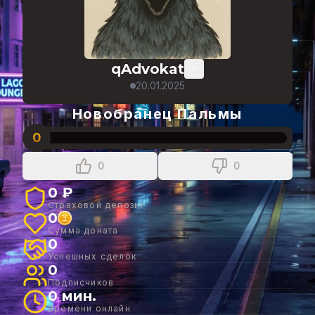
qAdvokat
20.01.2025
Новобранец Пальмы
0
0
0
0 ₽
Страховой депозит
0
Сумма доната
0
Успешных сделок
0
Подписчиков
0 мин.
Времени онлайн