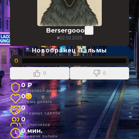
Bersergooo
02.02.2025
Новобранец Пальмы
0
0
0
0 ₽
Страховой депозит
0
Сумма доната
0
Успешных сделок
0
Подписчиков
0 мин.
Времени онлайн