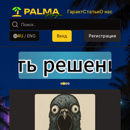
Гарант
Статьи
О нас
RU
/
ENG
Вход
Регистрация