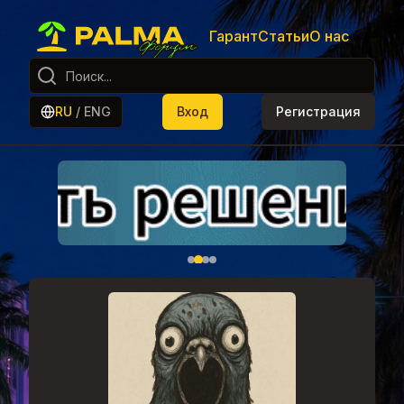
Гарант
Статьи
О нас
RU
/
ENG
Вход
Регистрация