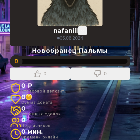
nafaniil
05.08.2024
Новобранец Пальмы
0
0
0
0 ₽
Страховой депозит
0
Сумма доната
0
Успешных сделок
0
Подписчиков
0 мин.
Времени онлайн