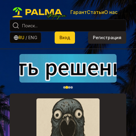
Гарант
Статьи
О нас
RU
/
ENG
Вход
Регистрация