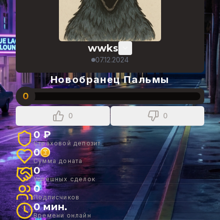
wwks
07.12.2024
Новобранец Пальмы
0
0
0
0 ₽
Страховой депозит
0
Сумма доната
0
Успешных сделок
0
Подписчиков
0 мин.
Времени онлайн