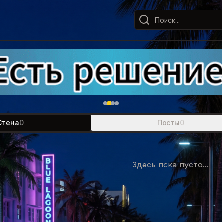
Стена
0
Посты
0
Здесь пока пусто...