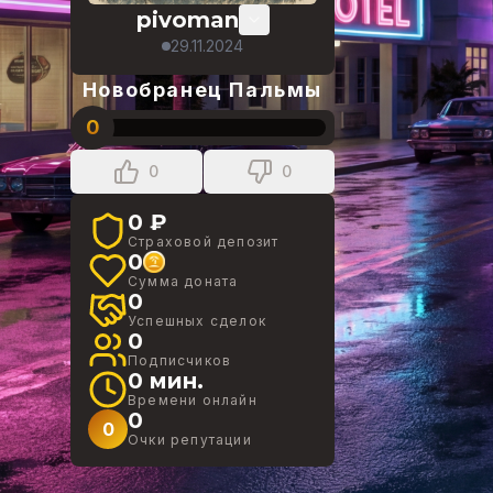
pivoman
29.11.2024
Новобранец Пальмы
0
0
0
0 ₽
Страховой депозит
0
Сумма доната
0
Успешных сделок
0
Подписчиков
0 мин.
Времени онлайн
0
0
Очки репутации