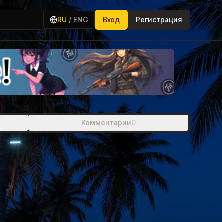
RU
/
ENG
Вход
Регистрация
Комментарии
0