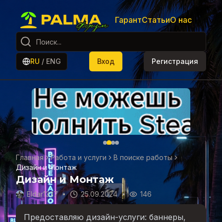
Гарант
Статьи
О нас
RU
/
ENG
Вход
Регистрация
Главная
Работа и услуги
В поиске работы
Дизайн и Монтаж
Дизайн и Монтаж
Eldar1337
25.09.2024
146
Предоставляю дизайн-услуги: баннеры,