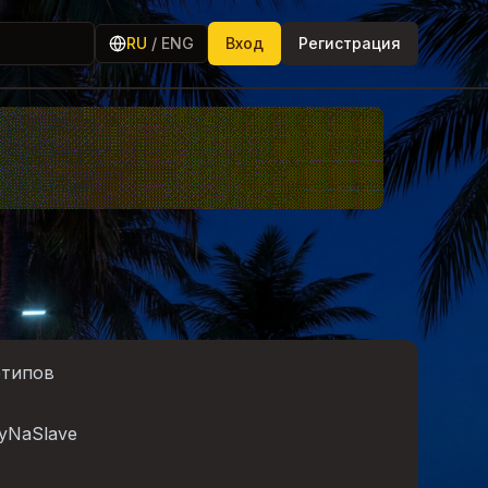
RU
/
ENG
Вход
Регистрация
отипов
oyNaSlave