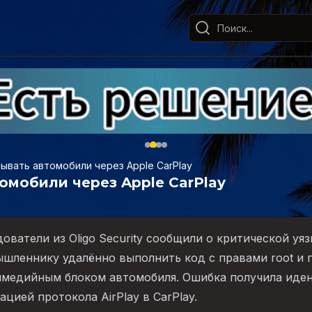
ывать автомобили через Apple CarPlay
омобили через Apple CarPlay
ователи из Oligo Security сообщили о критической уяз
шленнику удалённо выполнить код с правами root и 
имедийным блоком автомобиля. Ошибка получила иде
ацией протокола AirPlay в CarPlay.