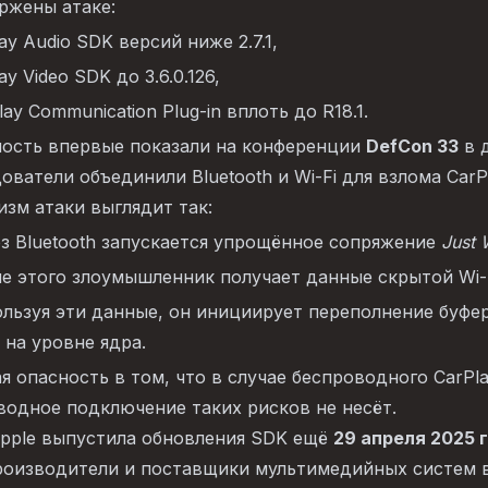
ржены атаке:
lay Audio SDK версий ниже 2.7.1,
ay Video SDK до 3.6.0.126,
lay Communication Plug-in вплоть до R18.1.
мость впервые показали на конференции
DefCon 33
в 
ователи объединили Bluetooth и Wi-Fi для взлома CarP
зм атаки выглядит так:
з Bluetooth запускается упрощённое сопряжение
Just 
е этого злоумышленник получает данные скрытой Wi-Fi
льзуя эти данные, он инициирует переполнение буфера
 на уровне ядра.
я опасность в том, что в случае беспроводного CarPl
одное подключение таких рисков не несёт.
Apple выпустила обновления SDK ещё
29 апреля 2025 
роизводители и поставщики мультимедийных систем в