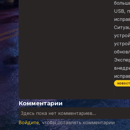
больши
USB, 
исправ
Ситуа
устрой
устрой
обнов
Экспе
внедр
испра
новос
Комментарии
Здесь пока нет комментариев...
Войдите
, чтобы оставлять комментарии