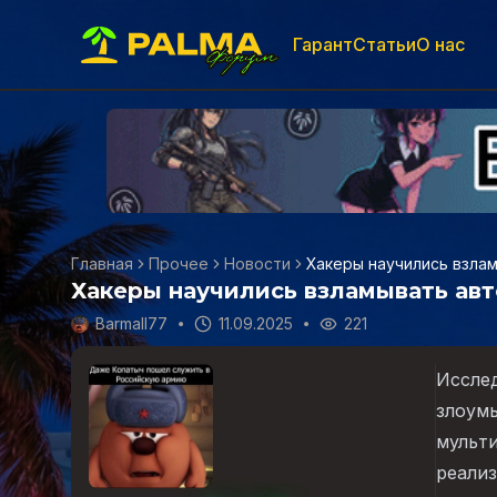
Гарант
Статьи
О нас
Главная
Прочее
Новости
Хакеры научились взлам
Хакеры научились взламывать авт
Barmall77
11.09.2025
221
Исслед
злоумы
мульт
реализ