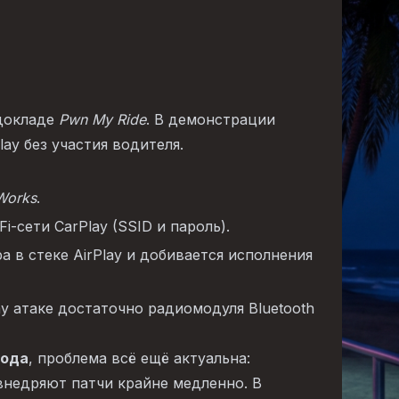
докладе
Pwn My Ride
. В демонстрации
lay без участия водителя.
Works
.
-сети CarPlay (SSID и пароль).
 в стеке AirPlay и добивается исполнения
ay атаке достаточно радиомодуля Bluetooth
года
, проблема всё ещё актуальна:
недряют патчи крайне медленно. В