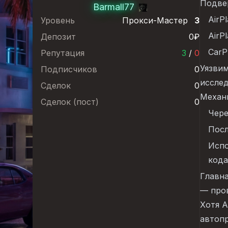
Подве
Barmall77
AirP
Уровень
Прокси-Мастер
3
AirPl
Депозит
0₽
CarP
Репутация
3
/
0
Уязви
Подписчиков
0
исслед
Сделок
0
Механи
Сделок (пост)
0
Чере
Посл
Испо
кода
Главна
— пров
Хотя 
автоп