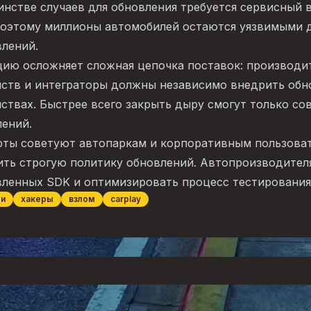
нстве случаев для обновления требуется сервисный 
поэтому миллионы автомобилей остаются уязвимыми д
лений.
цию осложняет сложная цепочка поставок: производи
ств и интеграторы должны независимо внедрить обно
ствах. Быстрее всего закрыть дыру смогут только с
лений.
рты советуют автопаркам и корпоративным пользоват
ить строгую политику обновлений. Автопроизводител
вленных SDK и оптимизировать процесс тестирования
ти
хакеры
взлом
carplay