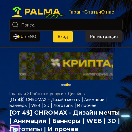
Гарант
Статьи
О нас
RU
/
ENG
Вход
Регистрация
Главная
Работа и услуги
Дизайн
[От 4$] CHROMAX - Дизайн мечты | Анимации |
Баннеры | WEB | 3D | Логотипы | И прочее
[От 4$] CHROMAX - Дизайн мечты
| Анимации | Баннеры | WEB | 3D |
Логотипы | И прочее