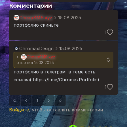
Комментарии
CheapSMS.xyz
15.08.2025
портфолио скиньте
1
ChromaxDesign
15.08.2025
CheapSMS.xyz
ответил 15.08.2025
портфолио в телеграм, в теме есть
ссылка(
https://t.me/ChromaxPortfolio
)
1
1
Войдите
, чтобы оставлять комментарии