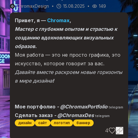
ChromaxDesign
15.08.2025
149
Привет, я —
Chromax
,
Мастер с глубоким опытом и страстью к
созданию вдохновляющих визуальных
образов.
Моя работа — это не просто графика, это
искусство, которое говорит за вас.
Давайте вместе раскроем новые горизонты
в мире дизайна
!
Мое портфолио
-
@ChromaxPortfolio
telegram
Сделать заказ
-
@ChromaxDes
telegram
дизайн
сайт
логотип
баннер
4