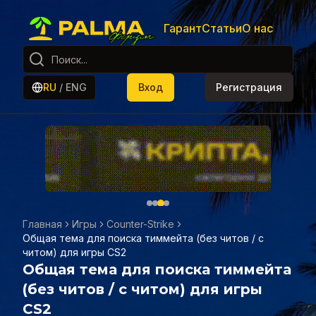
Гарант
Статьи
О нас
RU
/
ENG
Вход
Регистрация
Главная
Игры
Counter-Strike
Общая тема для поиска тиммейта (без читов / с
читом) для игры CS2
Общая тема для поиска тиммейта
(без читов / с читом) для игры
CS2