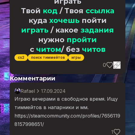
играть
Твой
код
/ Твоя
ссылка
куда
хочешь
пойти
играть
/ какое
задания
нужно
пройти
с
читом
/ без
читов
cs2
поиск тиммейтов
игры
0
Комментарии
Rafael
17.09.2024
Играю вечерами в свободное время. Ищу
тиммейтов в напарники и мм.
https://steamcommunity.com/profiles/7656119
8157998651/
1