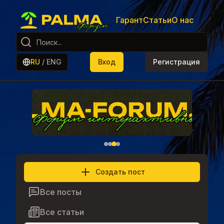
Гарант
Статьи
О нас
RU
/
ENG
Вход
Регистрация
Создать пост
Все посты
Все статьи