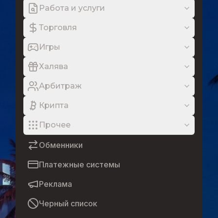
Работа и услуги
Торговля
Игры
Халява
Арбитраж
Крипта
Прочее
Обменники
Платежные системы
Реклама
Черный список