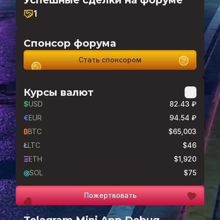
Успешные сделки на форуме
1
Спонсор форума
Стать спонсором
Курсы валют
$
USD
82.43 ₽
€
EUR
94.54 ₽
₿
BTC
$65,003
Ł
LTC
$46
Ξ
ETH
$1,920
◎
SOL
$75
Пожертвовать